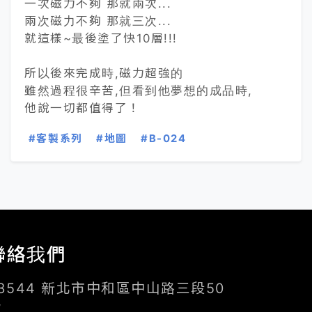
一次磁力不夠 那就兩次...
兩次磁力不夠 那就三次...
就這樣~最後塗了快10層!!!
所以後來完成時,磁力超強的
雖然過程很辛苦,但看到他夢想的成品時,
他說一切都值得了！
#客製系列
#地圖
#B-024
聯絡我們
3544 新北市中和區中山路三段50
號