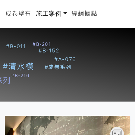
(current)
布
成卷壁布
施工案例
經銷據點
#B-201
#B-011
#B-152
#A-076
#清水模
#成卷系列
#B-216
系列