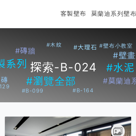
客製壁布
莫蘭迪系列壁
#木紋
#壁布小教室
#大理石
#磚牆
#壁畫
製系列
探索-B-024
#水泥
#瀏覽全部
白磚
#莫蘭迪
129
#B-164
#B-099