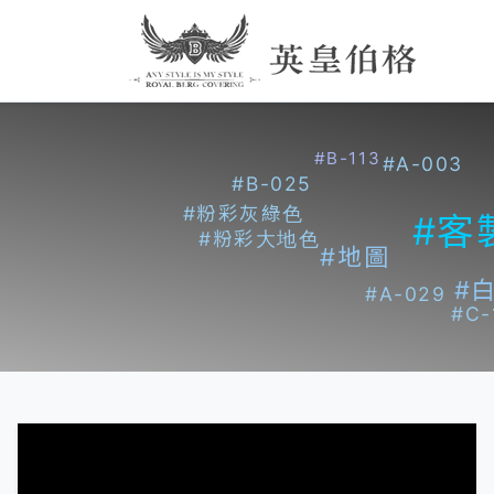
#B-113
#A-003
#B-025
#粉彩灰綠色
#客
#粉彩大地色
#地圖
#
#A-029
#C-