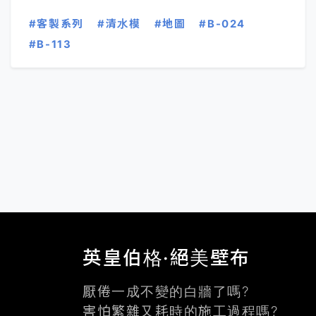
#客製系列
#清水模
#地圖
#B-024
#B-113
英皇伯格·絕美壁布
厭倦一成不變的白牆了嗎?
害怕繁雜又耗時的施工過程嗎?